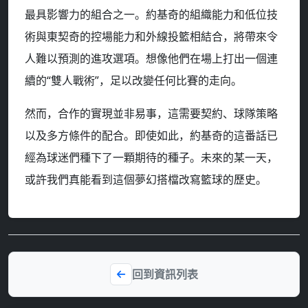
最具影響力的組合之一。約基奇的組織能力和低位技
術與東契奇的控場能力和外線投籃相結合，將帶來令
人難以預測的進攻選項。想像他們在場上打出一個連
續的“雙人戰術”，足以改變任何比賽的走向。
然而，合作的實現並非易事，這需要契約、球隊策略
以及多方條件的配合。即使如此，約基奇的這番話已
經為球迷們種下了一顆期待的種子。未來的某一天，
或許我們真能看到這個夢幻搭檔改寫籃球的歷史。
回到資訊列表